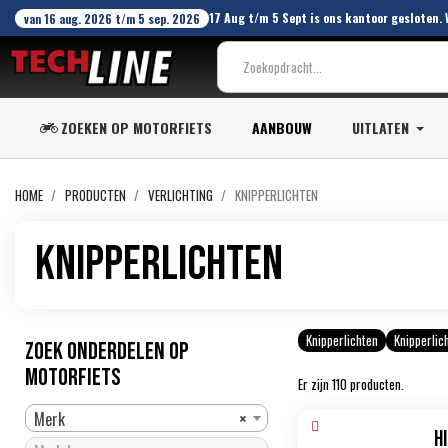
17 Aug t/m 5 Sept is ons kantoor gesloten.
van 16 aug. 2026 t/m 5 sep. 2026
ZOEKEN OP MOTORFIETS
AANBOUW
UITLATEN
HOME
PRODUCTEN
VERLICHTING
KNIPPERLICHTEN
Knipperlichten
Knipperlichten
Knipperlic
ZOEK ONDERDELEN OP
MOTORFIETS
Er zijn 110 producten.
Merk
×
H