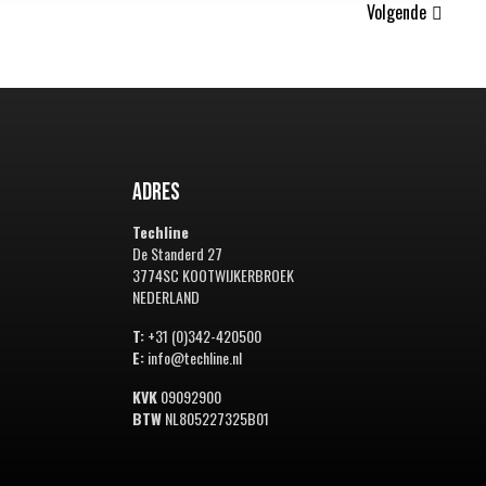
Volgende
Adres
Techline
De Standerd 27
3774SC KOOTWIJKERBROEK
NEDERLAND
T:
+31 (0)342-420500
E:
info@techline.nl
KVK
09092900
BTW
NL805227325B01