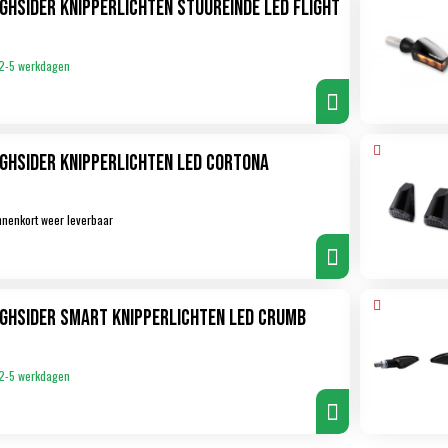
ighsider Knipperlichten stuureinde LED Flight
2-5 werkdagen
ighsider Knipperlichten LED Cortona
nnenkort weer leverbaar
ighsider Smart Knipperlichten LED Crumb
2-5 werkdagen