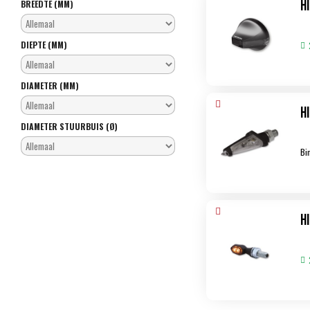
H
BREEDTE (MM)
DIEPTE (MM)
DIAMETER (MM)
H
DIAMETER STUURBUIS (Ø)
Bi
H