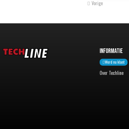
Vorige
Informatie
Word nu klant
Over Techline